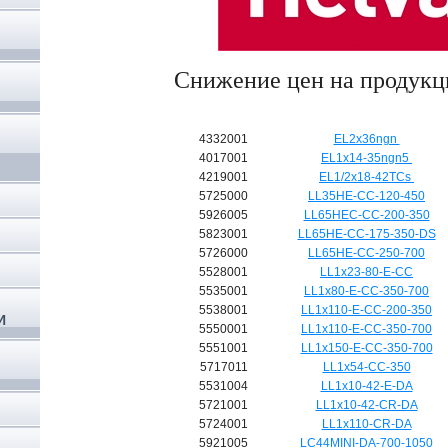
Снижение цен на продукц
4332001
EL2x36ngn
,
4017001
EL1x14-35ngn5
4219001
EL1/2x18-42TCs
5725000
LL35HE-CC-120-450
5926005
LL65HEC-CC-200-350
5823001
LL65HE-CC-175-350-DS
5726000
LL65HE-CC-250-700
5528001
LL1x23-80-E-CC
5535001
LL1x80-E-CC-350-700
5538001
LL1x110-E-CC-200-350
И
5550001
LL1x110-E-CC-350-700
5551001
LL1x150-E-CC-350-700
5717011
LL1x54-CC-350
5531004
LL1x10-42-E-DA
5721001
LL1x10-42-CR-DA
5724001
LL1x110-CR-DA
5921005
LC44MINI-DA-700-1050