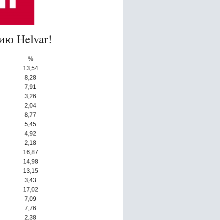
ию Helvar!
%
13,54
8,28
7,91
3,26
2,04
8,77
5,45
4,92
2,18
16,87
14,98
13,15
3,43
17,02
7,09
7,76
2,38