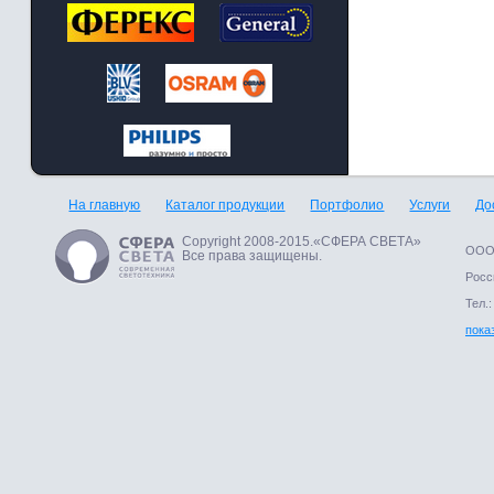
На главную
Каталог продукции
Портфолио
Услуги
До
Copyright 2008-2015.«СФЕРА СВЕТА»
ООО 
Все права защищены.
Росси
Тел.:
пока