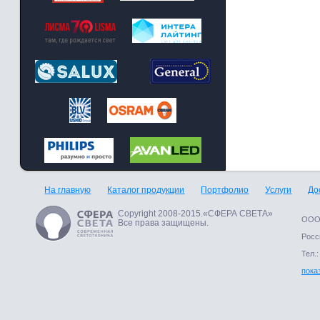
На главную
Каталог продукции
Портфолио
Услуги
До
Copyright 2008-2015.«СФЕРА СВЕТА»
ООО 
Все права защищены.
Росси
Тел.:
пока