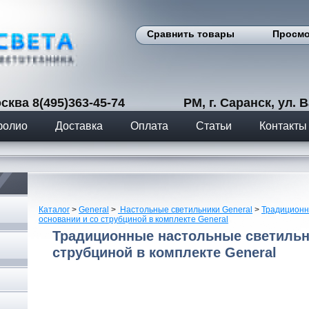
Сравнить товары
Просмо
сква 8(495)363-45-74 РМ, г. Саранск, ул. Вас
фолио
Доставка
Оплата
Статьи
Контакты
Каталог
>
General
>
Настольные светильники General
>
Традиционн
основании и со струбциной в комплекте General
Традиционные настольные светильни
струбциной в комплекте General