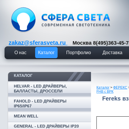
zakaz@sferasveta.ru
Москва 8(495)363-45
О нас
Каталог
Портфолио
Доставка
КАТАЛОГ
HELVAR - LED ДРАЙВЕРЫ,
Каталог
>
ФЕРЕКС
БАЛЛАСТЫ, ДРОССЕЛИ
FHB с ВРК
Fereks в
FAHOLD - LED ДРАЙВЕРЫ
IP65/IP67
MEAN WELL
GENERAL - LED ДРАЙВЕРЫ IP20