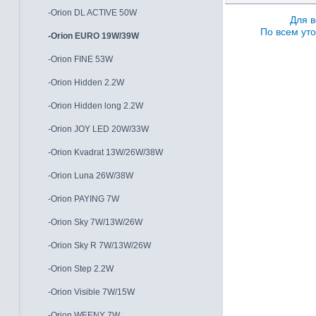
-Orion DL ACTIVE 50W
Для в
По всем уто
-Orion EURO 19W/39W
-Orion FINE 53W
-Orion Hidden 2.2W
-Orion Hidden long 2.2W
-Orion JOY LED 20W/33W
-Orion Kvadrat 13W/26W/38W
-Orion Luna 26W/38W
-Orion PAYING 7W
-Orion Sky 7W/13W/26W
-Orion Sky R 7W/13W/26W
-Orion Step 2.2W
-Orion Visible 7W/15W
-Orion WEENY 7W