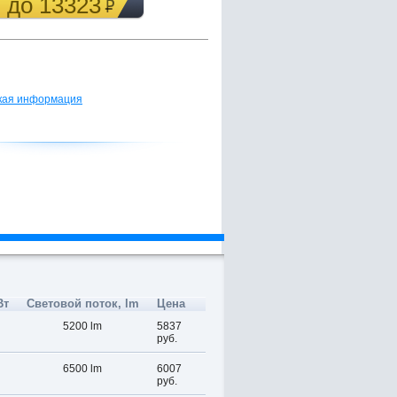
7 до 13323
кая информация
Вт
Световой поток, lm
Цена
5200 lm
5837
руб.
6500 lm
6007
руб.