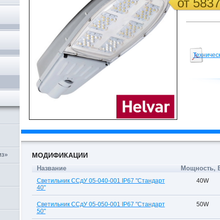
от 583
Техничес
,
из»
МОДИФИКАЦИИ
Название
Мощность, 
Светильник ССдУ 05-040-001 IP67 "Стандарт
40W
40"
Светильник ССдУ 05-050-001 IP67 "Стандарт
50W
50"