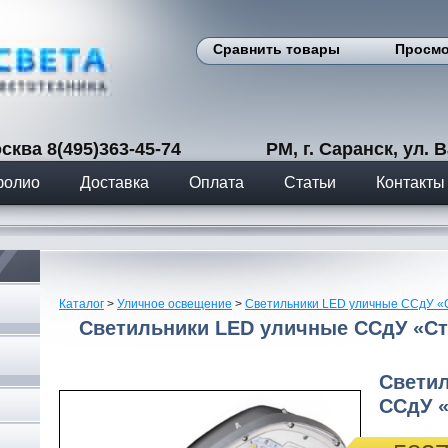
Сравнить товары
Просмо
сква 8(495)363-45-74 РМ, г. Саранск, ул. Вас
фолио
Доставка
Оплата
Статьи
Контакты
Каталог
>
Уличное освещение
>
Светильники LED уличные ССдУ «
Светильники LED уличные ССдУ «Ст
Свети
ССдУ 