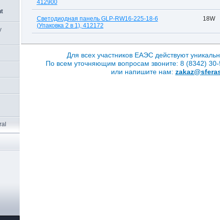
412900
t
Светодиодная панель GLP-RW16-225-18-6
18W
(Упаковка 2 в 1), 412172
y
Для всех участников ЕАЭС действуют уникальн
По всем уточняющим вопросам звоните: 8 (8342) 30-5
или напишите нам:
zakaz@sferas
ral