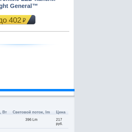
ght General™
до 402
 Вт
Световой поток, lm
Цена
396 Lm
217
руб.