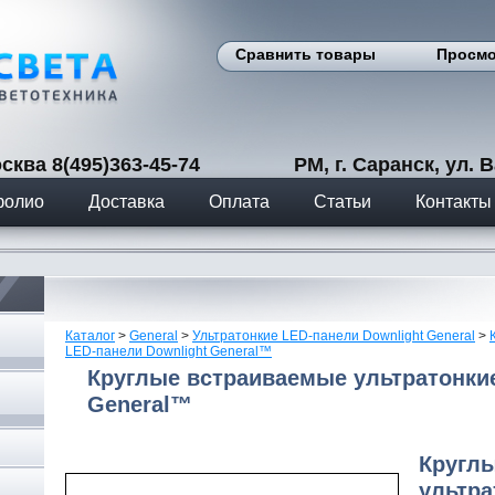
Сравнить товары
Просмо
сква 8(495)363-45-74 РМ, г. Саранск, ул. Вас
фолио
Доставка
Оплата
Статьи
Контакты
Каталог
>
General
>
Ультратонкие LED-панели Downlight General
>
LED-панели Downlight General™
Круглые встраиваемые ультратонкие
General™
Кругл
ультра