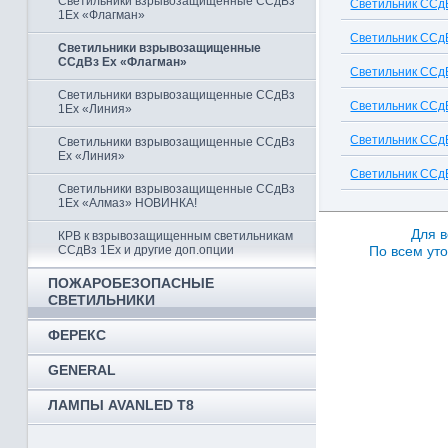
Светильники взрывозащищенные ССдВз
Светильник ССдВ
1Ex «Флагман»
Светильник ССдВ
Светильники взрывозащищенные
ССдВз Ex «Флагман»
Светильник ССдВ
Светильники взрывозащищенные ССдВз
Светильник ССдВ
1Ex «Линия»
Светильник ССдВ
Светильники взрывозащищенные ССдВз
Ex «Линия»
Светильник ССдВ
Светильники взрывозащищенные ССдВз
1Ех «Алмаз» НОВИНКА!
Для в
КРВ к взрывозащищенным светильникам
По всем уто
ССдВз 1Ex и другие доп.опции
ПОЖАРОБЕЗОПАСНЫЕ
СВЕТИЛЬНИКИ
ФЕРЕКС
GENERAL
ЛАМПЫ AVANLED T8