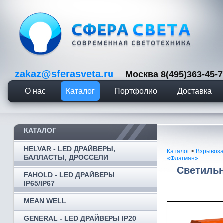
zakaz@sferasveta.ru
Москва 8(495)363-45
О нас
Каталог
Портфолио
Доставка
КАТАЛОГ
HELVAR - LED ДРАЙВЕРЫ,
Каталог
>
Взрывоза
БАЛЛАСТЫ, ДРОССЕЛИ
«Флагман»
Светиль
FAHOLD - LED ДРАЙВЕРЫ
IP65/IP67
MEAN WELL
GENERAL - LED ДРАЙВЕРЫ IP20