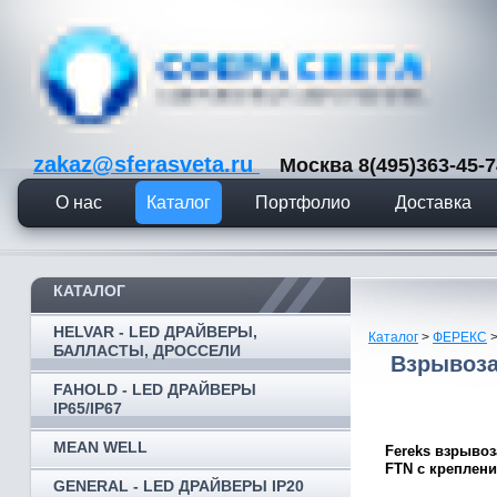
zakaz@sferasveta.ru
Москва 8(495)363-45
О нас
Каталог
Портфолио
Доставка
КАТАЛОГ
HELVAR - LED ДРАЙВЕРЫ,
Каталог
>
ФЕРЕКС
БАЛЛАСТЫ, ДРОССЕЛИ
Взрывоза
FAHOLD - LED ДРАЙВЕРЫ
IP65/IP67
MEAN WELL
Fereks взрыво
FTN с креплени
GENERAL - LED ДРАЙВЕРЫ IP20