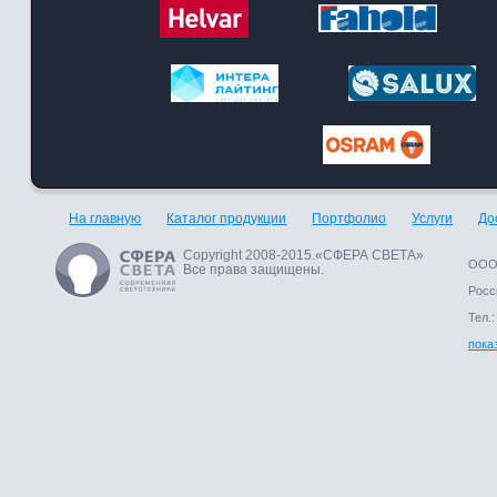
На главную
Каталог продукции
Портфолио
Услуги
До
Copyright 2008-2015.«СФЕРА СВЕТА»
ООО 
Все права защищены.
Росси
Тел.:
пока