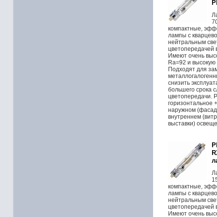
P
Л
7
компактные, эфф
лампы с кварцево
нейтральным све
цветопередачей в
Имеют очень выс
Ra=92 и высокую 
Подходят для за
металлогалогенн
снизить эксплуат
большего срока с
цветопередачи. 
горизонтальное +
наружном (фасад
внутреннем (вит
выставки) освеще
P
R
л
Л
1
компактные, эфф
лампы с кварцево
нейтральным све
цветопередачей в
Имеют очень выс