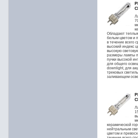
P
C
Л
7
м
к
Обладают теплым
белым цветом и 
в течение всего 
высокий индекс 
высокую световую
размеры лампы п
пучки высокой и
для общего освещ
downlight, для а
трековых светиль
заливающем осв
P
C
Л
1
в
м
керамической го
нейтральным све
цветом и превос
течение всего ср