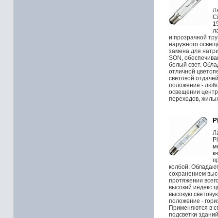
Л
C
1
л
и прозрачной тр
наружного освещ
замена для натр
SON, обеспечива
белый свет. Обл
отличной цветоп
световой отдачей
положение - люб
освещении центр
переходов, жилых 
P
Л
P
м
к
п
колбой. Обладаю
сохранением высо
протяжении всег
высокий индекс 
высокую световую
положение - гори
Применяются в с
подсветки зданий