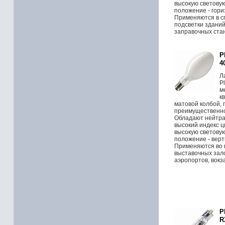
высокую световую
положение - гори
Применяются в с
подсветки зданий
заправочных стан
P
4
Л
P
м
к
матовой колбой,
преимущественно
Обладают нейтра
высокий индекс 
высокую световую
положение - верти
Применяются во 
выставочных зало
аэропортов, вокз
P
R