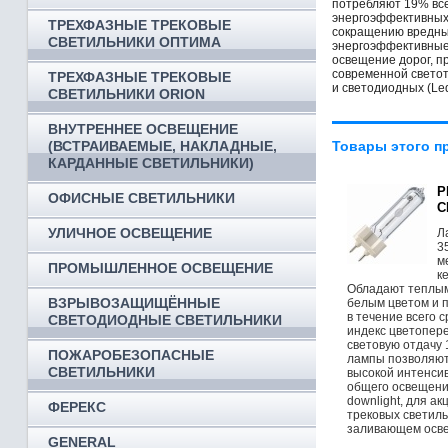
потребляют 19% все
энергоэффективных
ТРЕХФАЗНЫЕ ТРЕКОВЫЕ
сокращению вредных
СВЕТИЛЬНИКИ ОПТИМА
энергоэффективные 
освещение дорог, 
современной светот
ТРЕХФАЗНЫЕ ТРЕКОВЫЕ
и светодиодных (Le
СВЕТИЛЬНИКИ ORION
ВНУТРЕННЕЕ ОСВЕЩЕНИЕ
(ВСТРАИВАЕМЫЕ, НАКЛАДНЫЕ,
Товары этого п
КАРДАННЫЕ СВЕТИЛЬНИКИ)
P
ОФИСНЫЕ СВЕТИЛЬНИКИ
C
УЛИЧНОЕ ОСВЕЩЕНИЕ
Л
3
м
ПРОМЫШЛЕННОЕ ОСВЕЩЕНИЕ
к
Обладают теплым
ВЗРЫВОЗАЩИЩЁННЫЕ
белым цветом и 
в течение всего 
СВЕТОДИОДНЫЕ СВЕТИЛЬНИКИ
индекс цветопер
световую отдачу
ПОЖАРОБЕЗОПАСНЫЕ
лампы позволяют
СВЕТИЛЬНИКИ
высокой интенси
общего освещени
downlight, для а
ФЕРЕКС
трековых светиль
заливающем осв
GENERAL