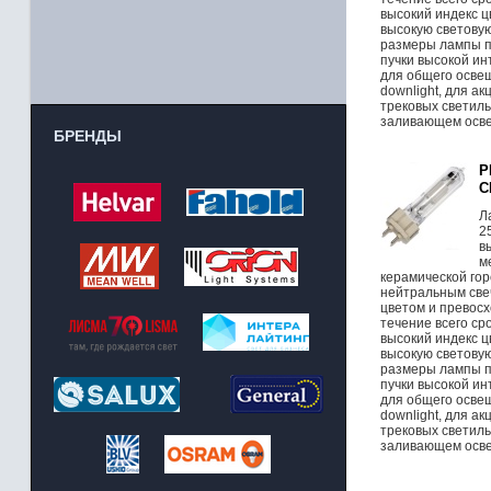
высокий индекс 
высокую световую
размеры лампы п
пучки высокой и
для общего освещ
downlight, для а
трековых светиль
заливающем осв
БРЕНДЫ
P
C
Л
2
в
м
керамической го
нейтральным све
цветом и превос
течение всего ср
высокий индекс 
высокую световую
размеры лампы п
пучки высокой и
для общего освещ
downlight, для а
трековых светиль
заливающем осв