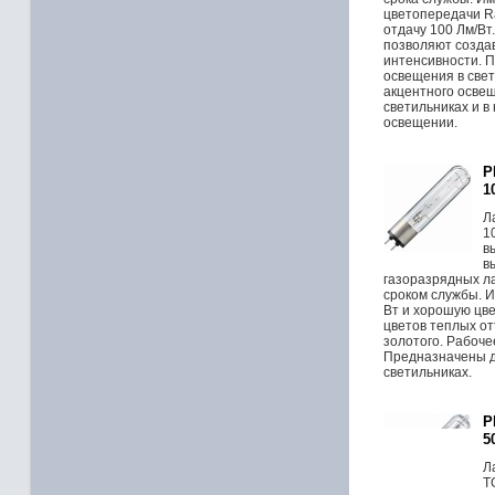
цветопередачи R
отдачу 100 Лм/В
позволяют создав
интенсивности. 
освещения в свет
акцентного осве
светильниках и 
освещении.
P
1
Л
1
в
в
газоразрядных л
сроком службы. И
Вт и хорошую цв
цветов теплых от
золотого. Рабоче
Предназначены д
светильниках.
P
5
Л
T