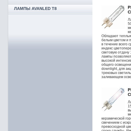
P
ЛАМПЫ AVANLED T8
C
Л
5
м
к
Обладают теплым
белым цветом и 
в течение всего 
индекс цветопер
световую отдачу
лампы позволяют
высокой интенси
общего освещени
downlight, для а
трековых светиль
заливающем осв
P
C
Л
1
в
м
керамической го
свечением с иск
превосходной цве
срока службы. И