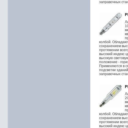
заправочных стан
P
Л
1
м
к
п
колбой. Обладаю
сохранением высо
протяжении всег
высокий индекс 
высокую световую
положение - гори
Применяются в с
подсветки зданий
заправочных стан
P
Л
2
м
к
п
колбой. Обладаю
сохранением высо
протяжении всег
высокий индекс 