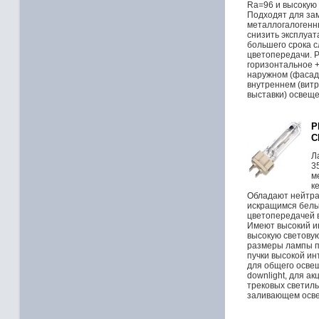
Ra=96 и высокую 
Подходят для за
металлогалогенн
снизить эксплуат
большего срока с
цветопередачи. 
горизонтальное +
наружном (фасад
внутреннем (вит
выставки) освеще
P
C
Л
3
м
к
Обладают нейтра
искращимся белы
цветопередачей в
Имеют высокий и
высокую световую
размеры лампы п
пучки высокой и
для общего освещ
downlight, для а
трековых светиль
заливающем осв