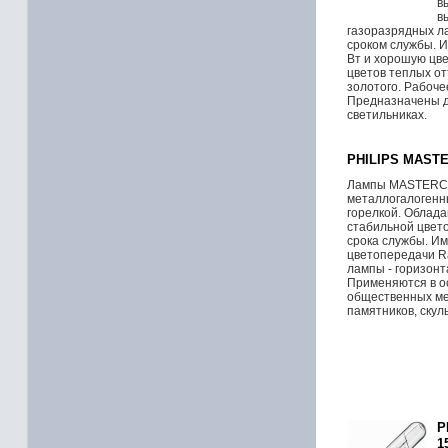
в
в
газоразрядных л
сроком службы. И
Вт и хорошую цв
цветов теплых от
золотого. Рабоче
Предназначены д
светильниках.
PHILIPS MASTE
Лампы MASTERCo
металлогалогенн
горелкой. Облад
стабильной цвето
срока службы. И
цветопередачи R
лампы - горизонта
Применяются в о
общественных ме
памятников, скул
P
1