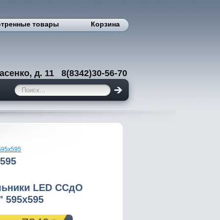
тренные товары
Корзина
енко, д. 11 8(8342)30-56-70
595х595
595
льники LED ССдО
 595х595