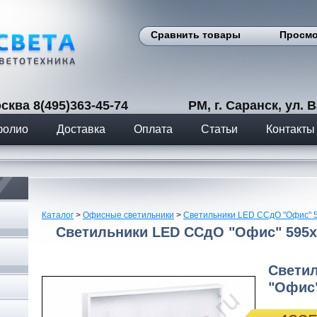
Сравнить товары
Просмо
сква 8(495)363-45-74 РМ, г. Саранск, ул. Вас
фолио
Доставка
Оплата
Статьи
Контакты
Каталог
>
Офисные светильники
>
Светильники LED ССдО "Офис" 
Светильники LED ССдО "Офис" 595х
Свети
"Офис"