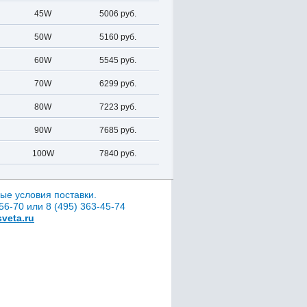
45W
5006 руб.
50W
5160 руб.
60W
5545 руб.
70W
6299 руб.
80W
7223 руб.
90W
7685 руб.
100W
7840 руб.
ые условия поставки.
6-70 или 8 (495) 363-45-74
veta.ru