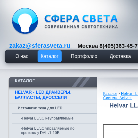
zakaz@sferasveta.ru
Москва 8(495)363-45
О нас
Каталог
Портфолио
Доставка
КАТАЛОГ
HELVAR - LED ДРАЙВЕРЫ,
Каталог
>
Helvar -
БАЛЛАСТЫ, ДРОССЕЛИ
Система Active+
Helvar L
Источники тока для LED
-Helvar LL/LC неуправляемые
-Helvar LL/LC управляемые по
протоколу DALI/1-10B