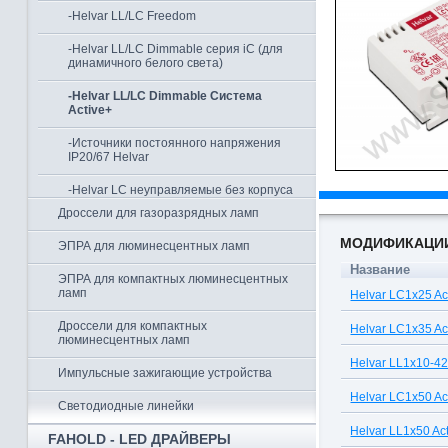
-Helvar LL/LC Freedom
-Helvar LL/LC Dimmable серия iC (для
динамичного белого света)
-Helvar LL/LC Dimmable Система
Active+
-Источники постоянного напряжения
IP20/67 Helvar
-Helvar LC неуправляемые без корпуса
Дроссели для газоразрядных ламп
МОДИФИКАЦИ
ЭПРА для люминесцентных ламп
Название
ЭПРА для компактных люминесцентных
ламп
Helvar LC1x25 Ac
Дроссели для компактных
Helvar LC1x35 Ac
люминесцентных ламп
Helvar LL1x10-42
Импульсные зажигающие устройства
Helvar LC1x50 Ac
Светодиодные линейки
Helvar LL1x50 Ac
FAHOLD - LED ДРАЙВЕРЫ