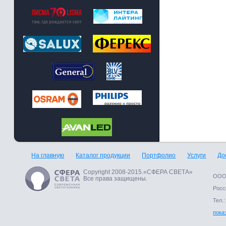
На главную
Каталог продукции
Портфолио
Услуги
До
Copyright 2008-2015.«СФЕРА СВЕТА»
ООО 
Все права защищены.
Росси
Тел.:
пока