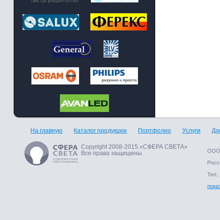
На главную
Каталог продукции
Портфолио
Услуги
До
Copyright 2008-2015.«СФЕРА СВЕТА»
ООО 
Все права защищены.
Росси
Тел.:
пока