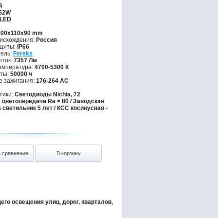
й
52W
LED
00х110х90 mm
исхождения:
Россия
щиты:
IP66
ель:
Fereks
оток:
7357 Лм
емпература:
4700-5300 К
ты:
50000 ч
 зажигания:
176-264 АС
тики:
Светодиоды Nichia, 72
с цветопередачи Ra > 80 / Заводская
 светильник 5 лет / КСС косинусная -
в сравнение
В корзину
го освещения улиц, дорог, кварталов,