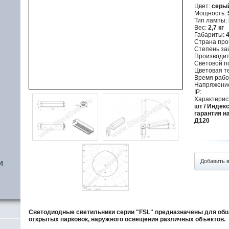
Цвет:
серы
Мощность:
Тип лампы:
Вес:
2,7 кг
Габариты:
4
Страна про
Степень за
Производит
Световой п
Цветовая т
,
Время рабо
Напряжение
IP:
Характерис
шт / Индек
гарантия на
Д120
Добавить 
И
Светодиодные светильники серии "FSL" предназначены для обще
открытых парковок, наружного освещения различных объектов.