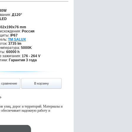
30W
вания:
Д120°
LED
02х190х76 mm
исхождения:
Россия
щиты:
IP67
ель:
TM SALUX
оток:
3735 lm
емпература:
5000K
ты:
60000 h
 зажигания:
176 - 264 V
тики:
Гарантия 3 года
в сравнение
В корзину
»
я улиц, дорог и территорий. Материалы и
 обеспечивает надежную работу и