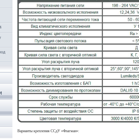
4
y
под
И
Варианты крепления ССдУ
«Флагман»
: