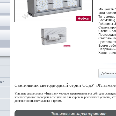
Мощность:
Угол рассеи
Тип лампы:
Вес:
4100 g
Габариты:
3
Страна про
Степень за
Производит
,
Световой п
Цветовая т
Время рабо
Напряжение
Характерис
Добавить 
из»
Светильник светодиодный серии ССдУ «Флагман
Уличные светильники «Флагман» хорошо зарекомендовали себя для освещени
комплектующие подобраны специально для суровых российских условий, что
долговечность светильника в целом.