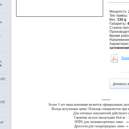
мп
Мощность:
Тип лампы:
Вес:
330 g
мп
Габариты:
4
Страна про
Производит
е
Время рабо
Напряжение
L
Характерис
затемнения
Техн
,
и
я!)
Добавить 
*****
я!)
Более 5 лет наша компания является официальным дил
Всегда актуальные цены! Помощь специалистов при 
Для оптовых покупателей действуют 
Гарантия на всю продукцию Helvar - 3
ЭПРА для люминесцентных ламп
ых
Дроссели для газоразрядных ламп 