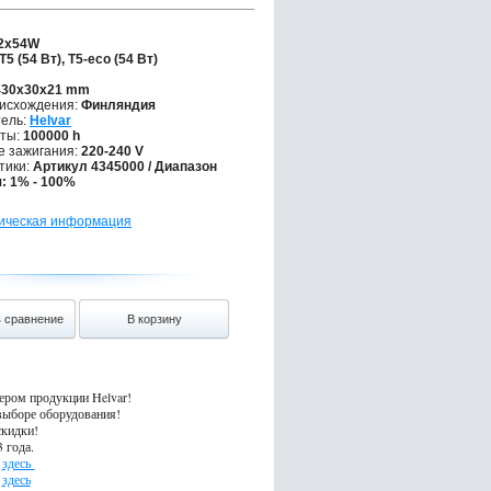
2x54W
T5 (54 Вт), T5-eco (54 Вт)
30x30x21 mm
исхождения:
Финляндия
ель:
Helvar
ты:
100000 h
 зажигания:
220-240 V
тики:
Артикул 4345000 / Диапазон
: 1% - 100%
ическая информация
в сравнение
В корзину
ером продукции Helvar!
выборе оборудования!
скидки!
 года.
→
здесь
→
здесь