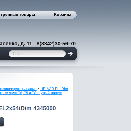
тренные товары
Корзина
енко, д. 11 8(8342)30-56-70
люминесцентных ламп
>
HELVAR EL-iDim
ых ламп Т8, Т5 и TC-L узкий корпус
 EL2x54iDim 4345000