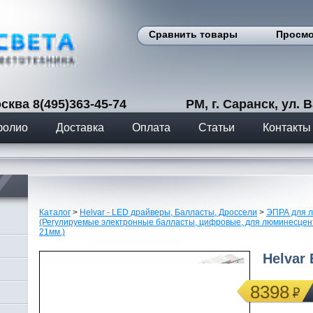
Сравнить товары
Просмо
сква 8(495)363-45-74 РМ, г. Саранск, ул. Вас
фолио
Доставка
Оплата
Статьи
Контакты
Каталог
>
Helvar - LED драйверы, Балласты, Дроссели
>
ЭПРА для 
(Регулируемые электронные балласты, цифровые, для люминесцентн
21мм.)
Helvar
8398